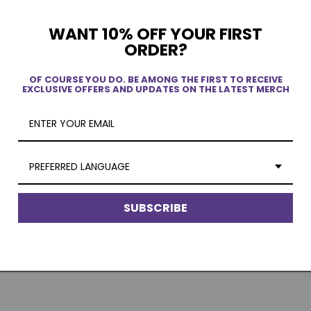
WANT 10% OFF YOUR FIRST
ORDER?
OF COURSE YOU DO. BE AMONG THE FIRST TO RECEIVE
EXCLUSIVE OFFERS AND UPDATES ON THE LATEST MERCH
PREFERRED LANGUAGE
e Nami Crying (2024) Funko Pop!
One Piece : Figurine en vinyle Hidden
ure #1772
Dissectibles de Freeny : Série 5 : Édition
Dames
 CAD
SUBSCRIBE
Prix
$18.95 CAD
el
habituel
Ajouter au panier
Ajouter au panier