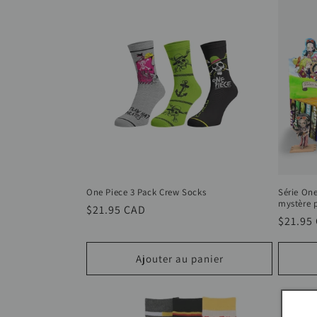
l
e
c
t
i
o
One Piece 3 Pack Crew Socks
Série One
mystère 
Prix
$21.95 CAD
n
Prix
$21.95
habituel
:
habitu
Ajouter au panier