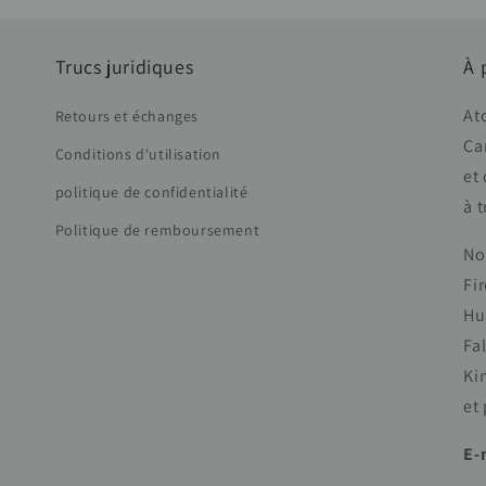
Trucs juridiques
À 
At
Retours et échanges
Ca
Conditions d'utilisation
et 
politique de confidentialité
à 
Politique de remboursement
No
Fi
Hu
Fal
Ki
et 
E-