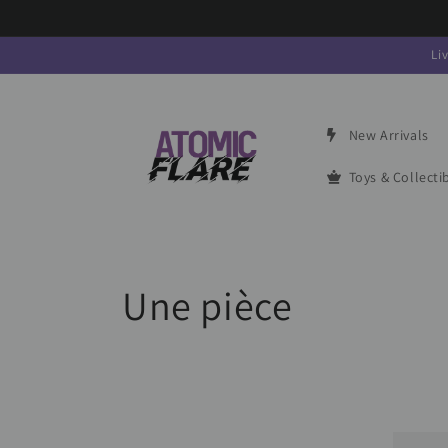
Aller au
contenu
Li
New Arrivals
Toys & Collecti
C
Une pièce
o
l