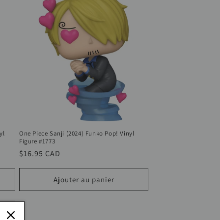
yl
One Piece Sanji (2024) Funko Pop! Vinyl
Figure #1773
Prix
$16.95 CAD
habituel
Ajouter au panier