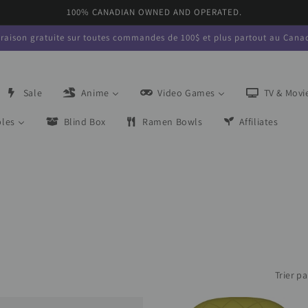
100% CANADIAN OWNED AND OPERATED.
vraison gratuite sur toutes commandes de 100$ et plus partout au Cana
Sale
Anime
Video Games
TV & Movi
bles
Blind Box
Ramen Bowls
Affiliates
Trier pa