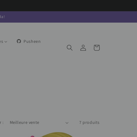
da!
es
Pusheen
Connexion
Chariot
r :
7 produits